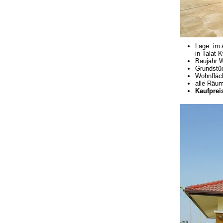
Lage: im 
in Talat 
Baujahr W
Grundstü
Wohnfläch
alle Räum
Kaufpreis