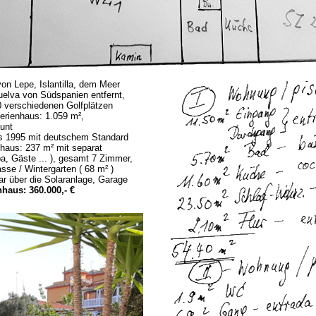
on Lepe, Islantilla, dem Meer
Huelva von Südspanien entfernt,
0 verschiedenen Golfplätzen
erienhaus: 1.059 m²,
unt
us 1995 mit deutschem Standard
haus: 237 m² mit separat
, Gäste ... ), gesamt 7 Zimmer,
sse / Wintergarten ( 68 m² )
r über die Solaranlage, Garage
haus: 360.000,- €