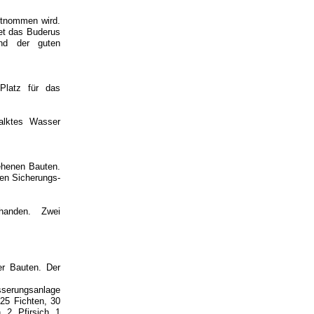
entnommen wird.
et das Buderus
und der guten
 Platz für das
kalktes Wasser
ehenen Bauten.
ßen Sicherungs-
handen. Zwei
er Bauten. Der
sserungsanlage
25 Fichten, 30
, 2 Pfirsich, 1