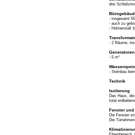
drei Schlafzim
Bürogebäud
-
insgesamt 55
- auch zu geb
- Hühnerstall 
Transformat
- 2 Räume, in
Generatore
- 5 m²
Wasserspeic
- Steinbau bei
Technik
Isolierung
Das Haus, die 
total erdbebens
Fenster und
Die Fenster si
Die Türrahmen 
Klimatisieru
Elternbereich,