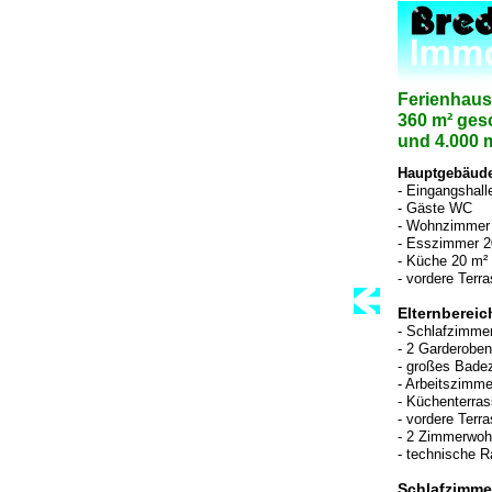
Ferienhaus 
360 m² ges
und 4.000 
Hauptgebäude
- Eingangshall
- Gäste WC
- Wohnzimmer 
- Esszimmer 2
- Küche 20 m²
- vordere Terr
Elternbereic
- Schlafzimme
- 2 Garderobe
- großes Bade
- Arbeitszimme
- Küchenterra
- vordere Ter
- 2 Zimmerwoh
- technische 
Schlafzimme