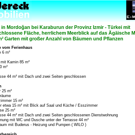
in Mordoğan bei Karaburun der Provinz Izmir - Türkei mit
chlossene Fläche, herrlichem Meerblick auf das Ägäische 
m² Garten mit großer Anzahl von Bäumen und Pflanzen
 vom Ferienhaus
e 6 m²
mit Kamin 85 m²
0 m²
asse 44 m² mit Dach und zwei Seiten geschlossen
h
r 25 m²
nräume
zimmer 15 m²
r etwa 15 m² mit Blick auf Saal und Küche / Esszimmer
sse 25 m²
rasse 44 m² mit Dach und zwei Seiten geschlossenen Dienstwohnung
nung mit WC und Dusche unter der Terrasse 44 m²
Raum mit Buderus - Heizung und Pumpen ( WILO )
rbereich