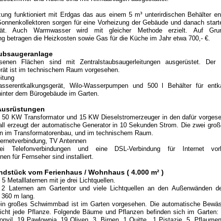
zung funktioniert mit Erdgas das aus einem 5 m³ unterirdischen Behälter 
Sonnenkollektoren sorgen für eine Vorheizung der Gebäude und danach start
rät. Auch Warmwasser wird mit gleicher Methode erzielt. Auf Gr
g betragen die Heizkosten sowie Gas für die Küche im Jahr etwa 700,- €.
aubsaugeranlage
senen Flächen sind mit Zentralstaubsaugerleitungen ausgerüstet. Der
rät ist im technischem Raum vorgesehen.
itung
asserentkalkungsgerät, Wilo-Wasserpumpen und 500 l Behälter für ent
hinter dem Bürogebäude im Garten.
 Ausrüstungen
n 50 KW Transformator und 15 KW Dieselstromerzeuger in den dafür vorges
ll erzeugt der automatische Generator in 10 Sekunden Strom. Die zwei gro
en im Transformatorenbau, und im technischem Raum.
ternetverbindung, TV Antennen
i Telefonverbindungen und eine DSL-Verbindung für Internet vor
nen für Fernseher sind installiert.
undstück vom Ferienhaus / Wohnhaus ( 4.000 m² )
5 Metalllaternen mit je drei Lichtquellen.
2 Laternen am Gartentor und viele Lichtquellen an den Außenwänden d
 360 m lang.
 ein großes Schwimmbad ist im Garten vorgesehen. Die automatische Bewä
eicht jede Pflanze. Folgende Bäume und Pflanzen befinden sich im Garten: 
vil, 19 Pawlownia, 19 Oliven, 3 Birnen, 1 Quitte, 1 Pistazie, 5 Pflaumen