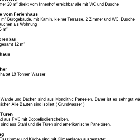
mer 20 m² direkt vom Innenhof erreichbar alle mit WC und Dusche
e vom Ferienhaus
 m² Bürogebäude, mit Kamin, kleiner Terrasse, 2 Zimmer und WC, Dusche
rauchen als Wohnung
16 m²
orenbau
sgesamt 12 m²
nhaus
her
nhaltet 18 Tonnen Wasser
Wände und Dächer, sind aus Monolithic Paneelen. Daher ist es sehr gut wä
icher. Alle Bauten sind isoliert ( Grundwasser ).
 Türen
nd aus PVC mit Doppelisolierscheiben.
sind aus Stahl und die Türen sind amerikanische Paneltüren.
ng
 Esszimmer und Küche sind mit Klimaanlagen ausgestattet.