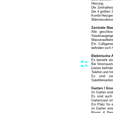
Heizung
Die Zentralhei
Die 4 großen 
Kombi-Heizge
Wärmeisolierun
Zentrale St
Alle geschlos
Staubsaugerge
Wasseraufbere
Ein Culliganw
befinden sich 
Elektrische
Es besteht ei
Bei Stromausfa
kästen befind
Telefon und In
Es sind zwe
Satellitenanten
Garten / Gr
I
m Garten sind 
Es sind auch 
Gartenzaun ist
Ein Platz für
im Garten err
Rosen, 4 Begon