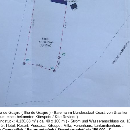
ila de Guajiru ( Ilha do Guajiru ) - Itarema im Bundesstaat Ceará von Brasilien
rum eines bekannten Kitespots / Kite-Reviers )
ndstück: 4.130,63 m² ( ca. 40 x 100 m ) - Strom und Wasseranschluss ca. 10
für: Hotel, Resort, Pousada, Kitespot, Villa, Ferienhaus, Einfamilienhaus ...
s Grundstück / Baugrundstück / Strandgrundstück: 150.000,- €