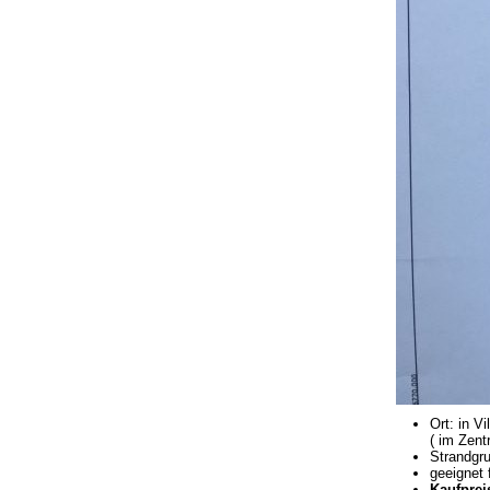
Ort: in V
( im Zent
Strandgru
geeignet 
Kaufprei