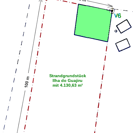
Strandgrundstück
Ilha do Guajiru
mit 4.130,63 m²