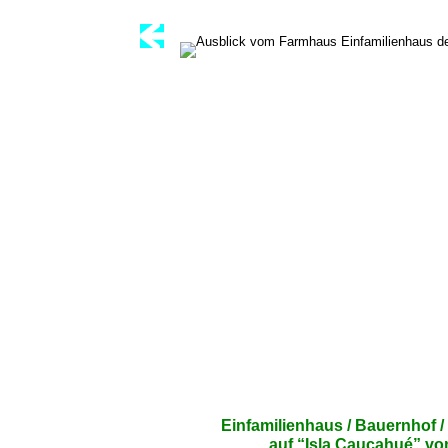
Einfamilienhaus / Bauernhof / 
auf “Isla Caucahué” vo