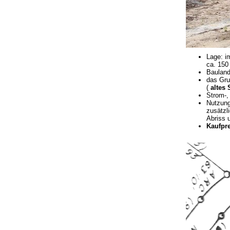
Lage: i
ca. 150
Bauland
das Gru
(
altes
Strom-,
Nutzung
zusätzl
Abriss 
Kaufpre