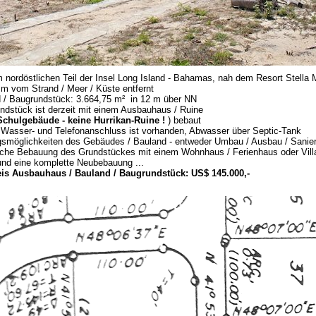
m nordöstlichen Teil der Insel Long Island - Bahamas, nah dem Resort Stella 
 m vom Strand / Meer / Küste entfernt
 / Baugrundstück: 3.664,75 m² in 12 m über NN
ndstück ist derzeit mit einem Ausbauhaus / Ruine
 Schulgebäude - keine Hurrikan-Ruine !
) bebaut
 Wasser- und Telefonanschluss ist vorhanden, Abwasser über Septic-Tank
smöglichkeiten des Gebäudes / Bauland - entweder Umbau / Ausbau / Sanie
iche Bebauung des Grundstückes mit einem Wohnhaus / Ferienhaus oder Villa
und eine komplette Neubebauung ...
is Ausbauhaus / Bauland / Baugrundstück: US$ 145.000,-