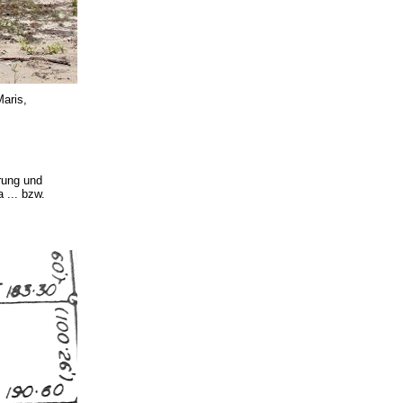
Maris,
rung und
 ... bzw.