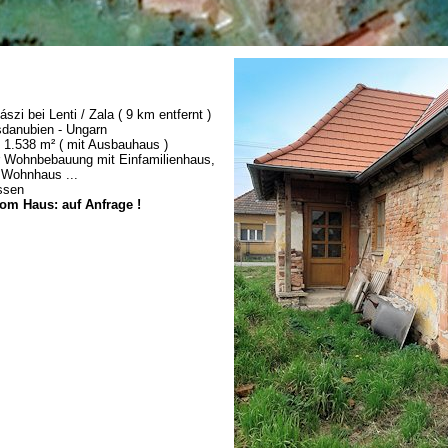
ászi bei Lenti / Zala ( 9 km entfernt )
sdanubien - Ungarn
 1.538 m² ( mit Ausbauhaus )
r Wohnbebauung mit Einfamilienhaus,
 Wohnhaus ...
ssen
om Haus: auf Anfrage !