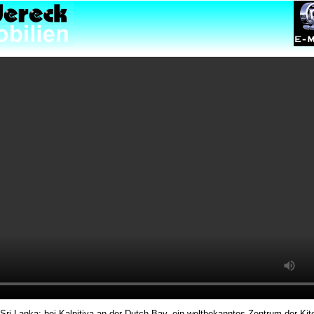
 Sri Lanka: bei Kalpitiya an der Dutch Bay, ein weltbekanntes Zentrum der Kit