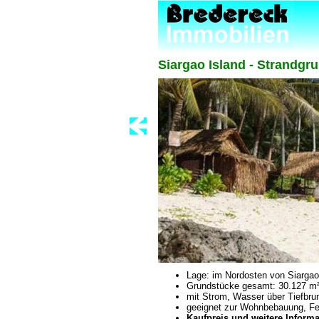
Siargao Island - Strandgr
Lage: im Nordosten von Siargao
Grundstücke gesamt: 30.127 m²
mit Strom, Wasser über Tiefbru
geeignet zur Wohnbebauung, Feri
Kaufpreis und weitere Inform