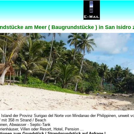
undstücke am Meer ( Baugrundstücke ) in San Isidro 
 Island der Provinz Surigao del Norte von Mindanao der Philippinen, unweit 
 mit 358 m Strand / Beach
nnen, Abwasser - Septic-Tank
enhäuser, Villen oder Resort, Hotel, Pension ...
ationen zum Grundstück / Strandgrundstück auf Anfrage !