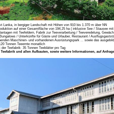
Sri Lanka, in bergiger Landschaft mit Höhen von 910 bis 1.370 m über NN
roduktion auf einer Gesamtfläche von 194,25 ha ( inklusive See / Stausee mit
plantagen mit Teefeldern, Fabrik zur Teeverarbeitung / Teeveredelung, Gewäc
ungalows / Unterkünfte für Gäste und Urlauber, Restaurant / Ausflugsgaststät
henden Maschinen- und vorhandenen Ausrüstungspark ... sowie das ausgebild
 120 Tonnen Teeernte monatlich
 der Teefabrik: 35 Tonnen Teeblätter pro Tag
 Teefabrik und allen Aufbauten, sowie weitere Informationen, auf Anfrage