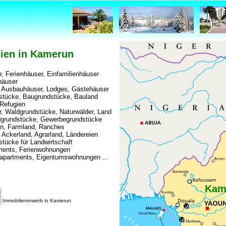
ien in Kamerun
, Ferienhäuser, Einfamilienhäuser
äuser
, Ausbauhäuser, Lodges, Gästehäuser
stücke, Baugrundstücke, Bauland
Refugien
, Waldgrundstücke, Naturwälder, Land
dgrundstücke, Gewerbegrundstücke
n, Farmland, Ranches
 Ackerland, Agrarland, Ländereien
tücke für Landwirtschaft
ments, Ferienwohnungen
napartments, Eigentumswohnungen ...
Kam
Immobilienerwerb in Kamerun