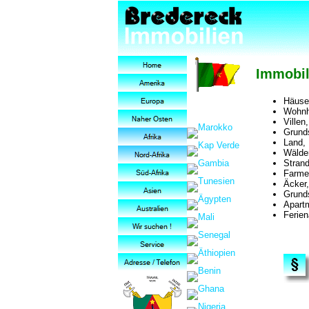
Immobil
Häuser
Wohnh
Villen
Grund
Land, 
Wälder
Stran
Farme
Äcker,
Grunds
Apart
Ferie