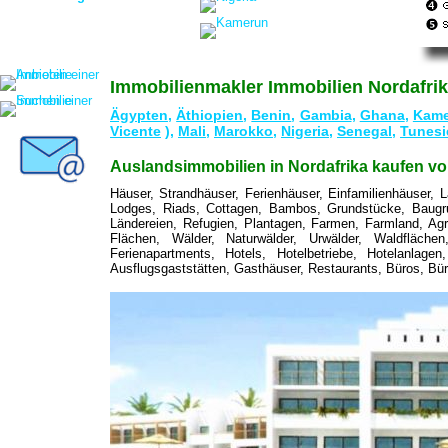
Immobilienmakler Immobilien Nordafrik
Ägypten
,
Äthiopien
,
Benin
,
Gambia
,
Ghana
,
Kame
Vicente
),
Mali
,
Marokko
,
Nigeria
,
Senegal
,
Tunesi
Auslandsimmobilien in Nordafrika kaufen vo
Häuser, Strandhäuser, Ferienhäuser, Einfamilienhäuser, 
Lodges, Riads, Cottagen, Bambos, Grundstücke, Baugru
Ländereien, Refugien, Plantagen, Farmen, Farmland, Agrar
Flächen, Wälder, Naturwälder, Urwälder, Waldfläch
Ferienapartments, Hotels, Hotelbetriebe, Hotelanlagen
Ausflugsgaststätten, Gasthäuser, Restaurants, Büros, Bür