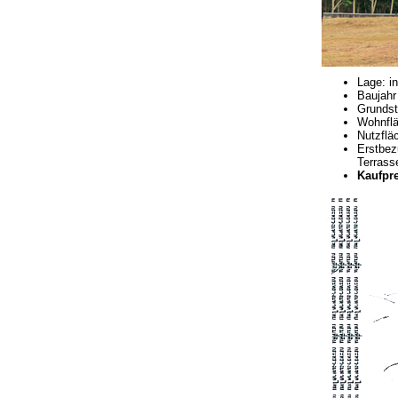
Lage: i
Baujahr
Grundst
Wohnflä
Nutzflä
Erstbez
Terrasse
Kaufpre