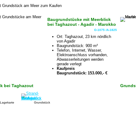
Baugrundstücke mit Meerblick
bei Taghazout - Agadir - Marokko
O-1075 /A-1825
Ort: Taghazout, 23 km nördlich
von Agadir
Baugrundstück: 900 m²
Telefon, Internet, Wasser,
Elektroanschluss vorhanden,
Abwasserleitungen werden
gerade verlegt
Kaufpreis
Baugrundstück: 153.000,- €
ck bei Taghazout
Grundst
Lagekarte
Grundstück