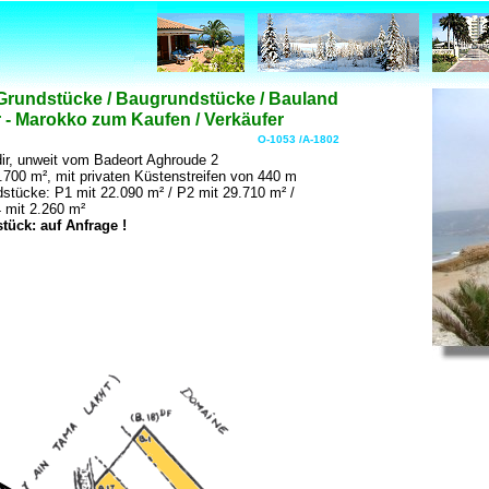
Grundstücke / Baugrundstücke / Bauland
 - Marokko zum Kaufen / Verkäufer
O-1053 /A-1802
dir, unweit vom Badeort Aghroude 2
700 m², mit privaten Küstenstreifen von 440 m
dstücke: P1 mit 22.090 m² / P2 mit 29.710 m² /
 mit 2.260 m²
ück: auf Anfrage !