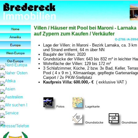
Villen / Häuser mit Pool bei Maroni - Larnaka
auf Zypern zum Kaufen / Verkäufer
O-2786 /A-3994
Lage der Villen: in Maroni - Bezirk Larnaka, ca. 3 k
und Strand entfernt, 64 m über NN
Baujahr der Villen: 2020
Grundstücke der Villen: 643 bis 832 m² in leichter H
Wohnfläche der Villen: 129 bis 172 m²
3 Schlafzimmer, Küche, 2 bzw. 3x Bad, Keller, Terra
Pool ( 4 x 9 m ), Klimaanlage, gepflegte Gartenanlag
Carport / 2x PKW-Stellplatz
Kaufpreis Villa: 600.000,- €
( exklusive VAT )
Fotos
Lagekarte
Grundstücke
Grundrisse