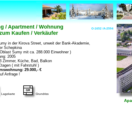
 / Apartment / Wohnung
O-1652 /A-2594
 zum Kaufen / Verkäufer
umy in der Kirova Street, unweit der Bank-Akademie,
er Schepkina
Oblast Sumy mit ca. 288.000 Einwohner )
ung: 2005
 3 Zimmer, Küche, Bad, Balkon
tagen ( mit Fahrstuhl )
umswohnung: 29.000,- €
uf Anfrage !
Lagekarte
Grundriss
Apa