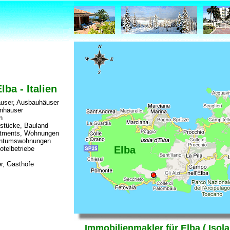
ba - Italien
häuser, Ausbauhäuser
hnhäuser
n
stücke, Bauland
rtments, Wohnungen
entumswohnungen
Elba
otelbetriebe
r, Gasthöfe
Immobilienmakler für Elba ( Isola 