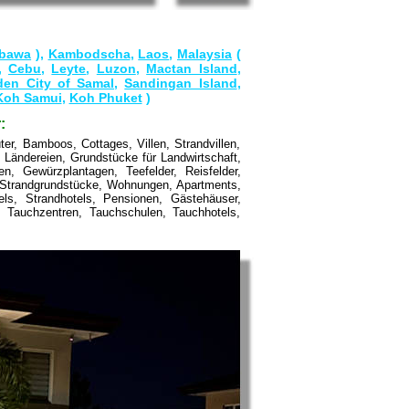
bawa
),
Kambodscha
,
Laos
,
Malaysia
(
,
Cebu
,
Leyte
,
Luzon
,
Mactan Island
,
den City of Samal
,
Sandingan Island
,
Koh Samui
,
Koh Phuket
)
:
er, Bamboos, Cottages, Villen, Strandvillen,
Ländereien, Grundstücke für Landwirtschaft,
n, Gewürzplantagen, Teefelder, Reisfelder,
, Strandgrundstücke, Wohnungen, Apartments,
els, Strandhotels, Pensionen, Gästehäuser,
, Tauchzentren, Tauchschulen, Tauchhotels,