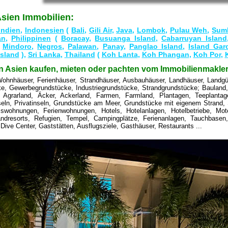
sien Immobilien:
Indien
,
Indonesien
(
Bali
,
Gili Air
,
Java
,
Lombok
,
Pulau Weh
,
Sum
an
,
Philippinen
(
Boracay
,
Busuanga Island
,
Cabarruyan Island
,
Mindoro
,
Negros
,
Palawan
,
Panay
,
Panglao Island
,
Island Gar
Island
),
Sri Lanka
,
Thailand
(
Koh Lanta
,
Koh Phangan
,
Koh Por
,
n Asien kaufen, mieten oder pachten vom Immobilienmakler
Wohnhäuser, Ferienhäuser, Strandhäuser, Ausbauhäuser, Landhäuser, Landgüt
, Gewerbegrundstücke, Industriegrundstücke, Strandgrundstücke; Bauland, 
n, Agrarland, Äcker, Ackerland, Farmen, Farmland, Plantagen, Teeplantage
nseln, Privatinseln, Grundstücke am Meer, Grundstücke mit eigenem Strand
swohnungen, Ferienwohnungen, Hotels, Hotelanlagen, Hotelbetriebe, Mot
randresorts, Refugien, Tempel, Campingplätze, Ferienanlagen, Tauchbasen
Dive Center, Gaststätten, Ausflugsziele, Gasthäuser, Restaurants ...