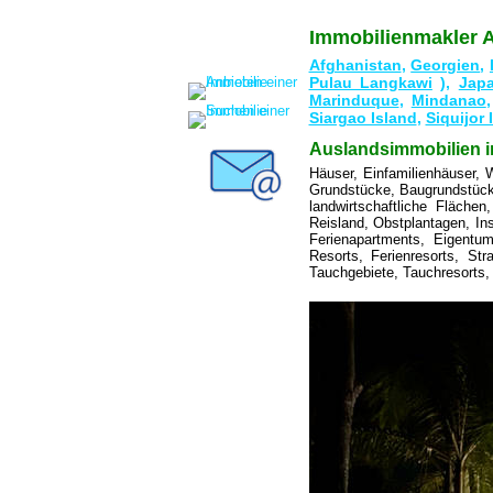
Immobilienmakler A
Afghanistan
,
Georgien
,
Pulau Langkawi
),
Jap
Marinduque
,
Mindanao
Siargao Island
,
Siquijor 
Auslandsimmobilien i
Häuser, Einfamilienhäuser, 
Grundstücke, Baugrundstücke
landwirtschaftliche Fläche
Reisland, Obstplantagen, I
Ferienapartments, Eigentum
Resorts, Ferienresorts, St
Tauchgebiete, Tauchresorts, 