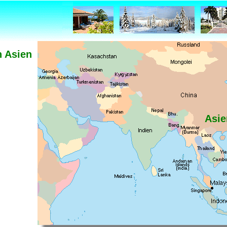
n Asien
Asie