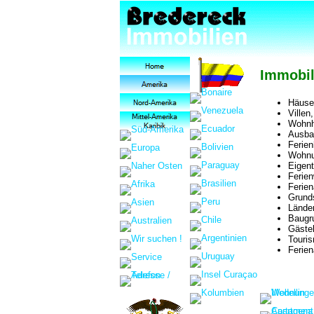
Immobil
Häuser
Villen
Wohnh
Ausba
Ferien
Wohnu
Eigen
Ferie
Ferie
Grund
Lände
Baugr
Gäste
Touri
Ferien