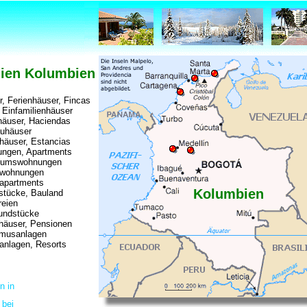
ien Kolumbien
, Ferienhäuser, Fincas
, Einfamilienhäuser
äuser, Haciendas
uhäuser
häuser, Estancias
ngen, Apartments
tumswohnungen
nwohnungen
napartments
Kolumbien
stücke, Bauland
reien
undstücke
häuser, Pensionen
smusanlagen
anlagen, Resorts