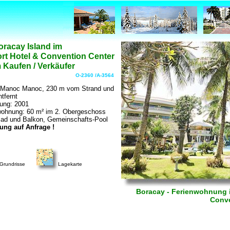
racay Island im
rt Hotel & Convention Center
 Kaufen / Verkäufer
O-2360 /A-3564
n Manoc Manoc, 230 m vom Strand und
tfernt
ung: 2001
wohnung: 60 m² im 2. Obergeschoss
Bad und Balkon, Gemeinschafts-Pool
ung auf Anfrage !
Grundrisse
Lagekarte
Boracay - Ferienwohnung i
Conve