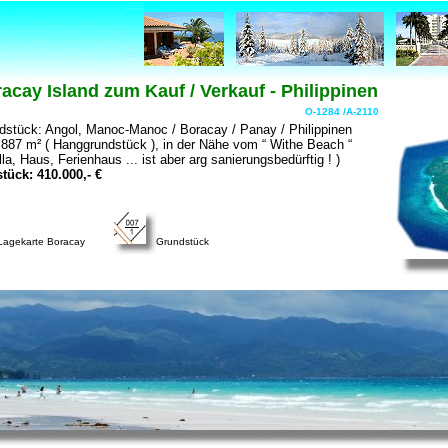
cay Island zum Kauf / Verkauf - Philippinen
O-1284 /A-2110
dstück: Angol, Manoc-Manoc / Boracay / Panay / Philippinen
87 m² ( Hanggrundstück ), in der Nähe vom “ Withe Beach “
lla, Haus, Ferienhaus ... ist aber arg sanierungsbedürftig ! )
ück: 410.000,- €
Lagekarte Boracay
Grundstück