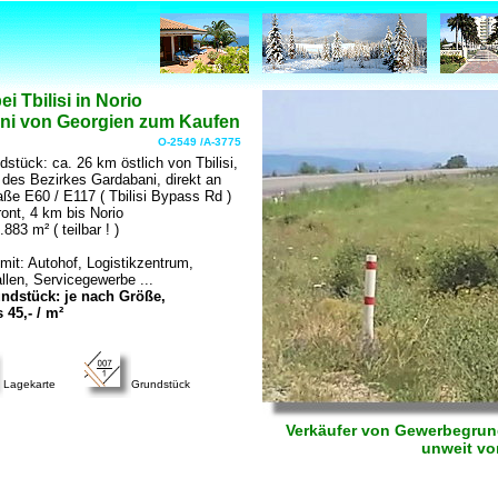
 Tbilisi in Norio
ni von Georgien zum Kaufen
O-2549 /A-3775
tück: ca. 26 km östlich von Tbilisi,
 des Bezirkes Gardabani, direkt an
ße E60 / E117 ( Tbilisi Bypass Rd )
ont, 4 km bis Norio
83 m² ( teilbar ! )
mit: Autohof, Logistikzentrum,
len, Servicegewerbe ...
ndstück: je nach Größe,
 45,- / m²
Lagekarte
Grundstück
Verkäufer von Gewerbegrund
unweit vo