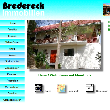
H
i
B
Haus / Wohnhaus mit Meerblick
Fotos
Lagekarte
Grundrisse