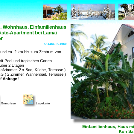
s, Wohnhaus, Einfamilienhaus
ste-Apartment bei Lamai
er
O-1456 /A-1959
und ca. 2 km bis zum Zentrum von
it Pool und tropischen Garten
über 2 Etagen
afzimmer, 2 x Bad, Küche, Terrasse )
EG ( 2 Zimmer, Wannenbad, Terrasse )
f Anfrage !
Grundrisse
Lagekarte
Einfamilienhaus, Haus mi
Koh Sa