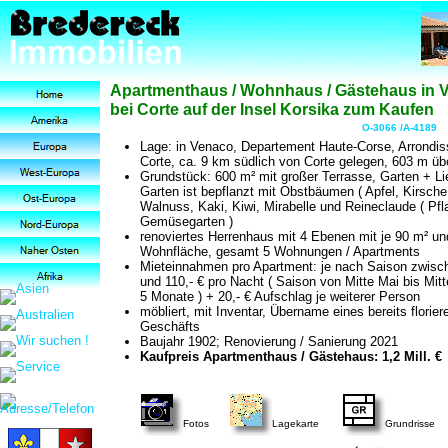
Apartmenthaus / Wohnhaus / Gästehaus in 
bei Corte auf der Insel Korsika zum Kaufen
O-3066 /A-4189
Lage: in Venaco, Departement Haute-Corse, Arrondi
Corte, ca. 9 km südlich von Corte gelegen, 603 m ü
Grundstück: 600 m² mit großer Terrasse, Garten + L
Garten ist bepflanzt mit Obstbäumen ( Apfel, Kirsche
Walnuss, Kaki, Kiwi, Mirabelle und Reineclaude ( Pf
Gemüsegarten )
renoviertes Herrenhaus mit 4 Ebenen mit je 90 m² un
Wohnfläche, gesamt 5 Wohnungen / Apartments
Mieteinnahmen pro Apartment: je nach Saison zwisch
und 110,- € pro Nacht ( Saison von Mitte Mai bis Mitt
5 Monate ) + 20,- € Aufschlag je weiterer Person
möbliert, mit Inventar, Übername eines bereits florie
Geschäfts
Baujahr 1902; Renovierung / Sanierung 2021
Kaufpreis Apartmenthaus / Gästehaus: 1,2 Mill. €
Fotos
Lagekarte
Grundrisse