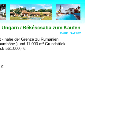
n Ungarn / Békéscsaba zum Kaufen
O-681 /A-1202
t - nahe der Grenze zu Rumänien
Raumhöhe ) und 11.000 m² Grundstück
ck 561.000,- €
 €