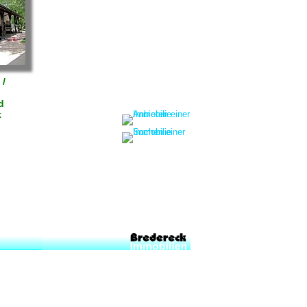
 /
d
k