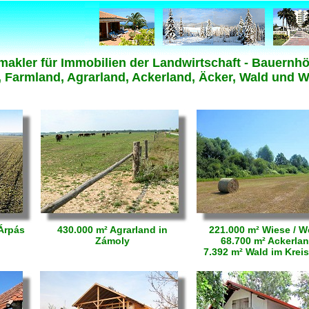
akler für Immobilien der Landwirtschaft - Bauernhöf
 Farmland, Agrarland, Ackerland, Äcker, Wald und Wä
 Árpás
430.000 m² Agrarland in
221.000 m² Wiese / W
Zámoly
68.700 m² Ackerla
7.392 m² Wald im Kreis