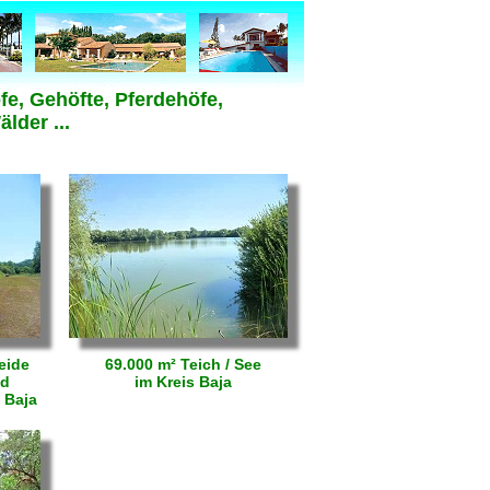
e, Gehöfte, Pferdehöfe,
lder ...
eide
69.000 m² Teich / See
nd
im Kreis Baja
 Baja