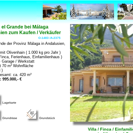
in el Grande bei Málaga
ien zum Kaufen / Verkäufer
O-1483 /A-2375
ande der Provinz Málaga in Andalusien,
it Olivenhain ( 1.000 kg pro Jahr )
 Finca, Ferienhaus, Einfamilienhaus )
 Garage / Werkstatt
t 70 m² Wohnfläche
 )
esamt: ca. 420 m²
: 995.000,- €
Lagekarte
Grundrisse
Grundstück
Villa / Finca / Einfam