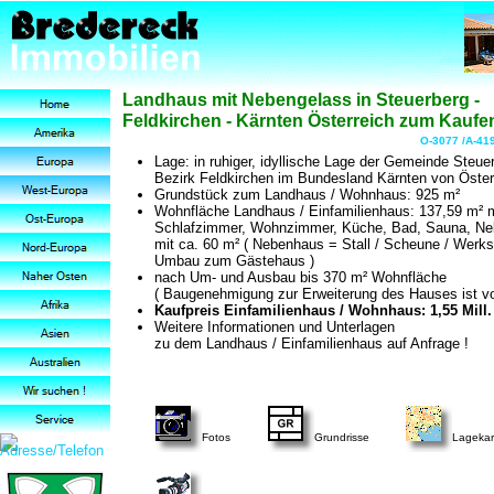
Landhaus mit Nebengelass in Steuerberg -
Feldkirchen - Kärnten Österreich zum Kaufe
O-3077 /A-41
Lage: in ruhiger, idyllische Lage der Gemeinde Steue
Bezirk Feldkirchen im Bundesland Kärnten von Öster
Grundstück zum Landhaus / Wohnhaus: 925 m²
Wohnfläche Landhaus / Einfamilienhaus: 137,59 m² m
Schlafzimmer, Wohnzimmer, Küche, Bad, Sauna, N
mit ca. 60 m² ( Nebenhaus = Stall / Scheune / Werks
Umbau zum Gästehaus )
nach Um- und Ausbau bis 370 m² Wohnfläche
( Baugenehmigung zur Erweiterung des Hauses ist v
Kaufpreis Einfamilienhaus / Wohnhaus: 1,55 Mill.
Weitere Informationen und Unterlagen
zu dem Landhaus / Einfamilienhaus auf Anfrage !
Fotos
Grundrisse
Lagekar