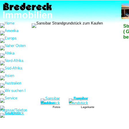
St
( 
be
Fotos
Lagekarte