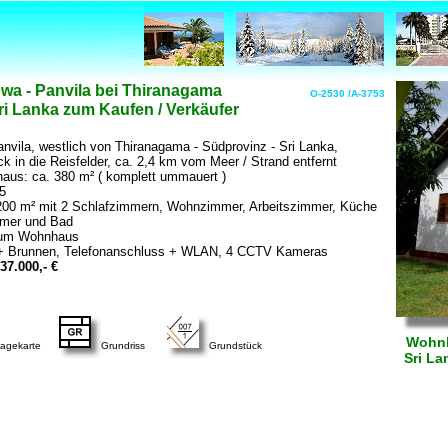
a - Panvila bei Thiranagama
O-2530 /A-3753
i Lanka zum Kaufen / Verkäufer
nvila, westlich von Thiranagama - Südprovinz - Sri Lanka,
ck in die Reisfelder, ca. 2,4 km vom Meer / Strand entfernt
us: ca. 380 m² ( komplett ummauert )
5
200 m² mit 2 Schlafzimmern, Wohnzimmer, Arbeitszimmer, Küche
mer und Bad
zum Wohnhaus
 + Brunnen, Telefonanschluss + WLAN, 4 CCTV Kameras
7.000,- €
Wohnh
agekarte
Grundriss
Grundstück
Sri La