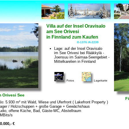
Villa auf der Insel Oravisalo
am See Orivesi
in Finnland zum Kaufen
O-1376 /A-2239
Lage: auf der Insel Oravisalo
im See Orivesi bei Rääkkylä -
Joensuu im Saimaa-Seengebiet -
Mittelkarelien in Finnland
Fotos
Lagekarte
m Orivesi See
Fi
o: 5.930 m² mit Wald, Wiese und Uferfront ( Lakefront Property )
 Lager / Holzschuppen + große Garage + Gewächshaus
tudio, offene Küche, Bad, Gäste-WC, Abstellraum
 MBits/s
0.000,- €