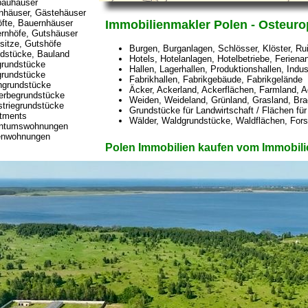
auhäuser
häuser, Gästehäuser
fte, Bauernhäuser
Immobilienmakler Polen - Osteuro
rnhöfe, Gutshäuser
sitze, Gutshöfe
Burgen, Burganlagen, Schlösser, Klöster, Ru
dstücke, Bauland
Hotels, Hotelanlagen, Hotelbetriebe, Ferien
rundstücke
Hallen, Lagerhallen, Produktionshallen, Indu
rundstücke
Fabrikhallen, Fabrikgebäude, Fabrikgelände
hgrundstücke
Äcker, Ackerland, Ackerflächen, Farmland, A
rbegrundstücke
Weiden, Weideland, Grünland, Grasland, Bra
striegrundstücke
Grundstücke für Landwirtschaft / Flächen für
tments
Wälder, Waldgrundstücke, Waldflächen, Forst
ntumswohnungen
enwohnungen
Polen Immobilien kaufen vom Immobilie