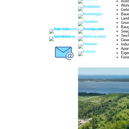
Ausb
Wohn
Gehö
Baue
Land
Grun
Baug
Seeg
Teic
Gewe
Indu
Apar
Eige
Feri