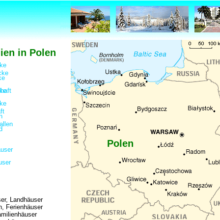
ien in Polen
Polen
er, Landhäuser
en, Ferienhäuser
amilienhäuser