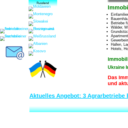
Immobil
Einfamili
Bauernhäu
Betriebe f
Wälder, W
Grundstüc
Apartment
Gewerbeim
Hallen, La
Hotels, Ho
Immobil
Ukraine 
Das Immo
und aktu
Aktuelles Angebot: 3 Agrarbetriebe 