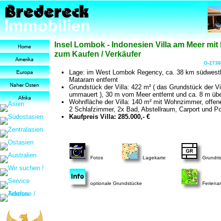
Insel Lombok - Indonesien Villa am Meer mit
zum Kaufen / Verkäufer
O-2736
Lage: im West Lombok Regency, ca. 38 km südwestl
Mataram entfernt
Grundstück der Villa: 422 m² ( das Grundstück der Vil
ummauert ), 30 m vom Meer entfernt und ca. 8 m üb
Wohnfläche der Villa: 140 m² mit Wohnzimmer, offen
2 Schlafzimmer, 2x Bad, Abstellraum, Carport und Po
Kaufpreis Villa: 285.000,- €
Fotos
Lagekarte
Grundri
optionale Grundstücke
Feriena