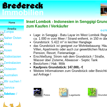
Insel Lombok - Indonesien in Senggigi Grun
zum Kaufen / Verkäufer
O-279
Lage: in Senggigi - Batu Layar im West Lombok Reg
ca. 1.000 m vom Meer / Strand entfernt, in 150 m üb
Grundstück: 5.422 m² in leichter Hanglage
das Grundstück ist geeignet zur Wohnbebauung: Häu
Villen, Apartments oder auch zur gewerblichen Nutzu
Pension, Resort, Ferienanlage ...
Erschließung: Strom nah dem Grundstück / Straße,
Wasser über Zisterne, Abwasser - Septic Tank
Besitzform / Hak: Milik
Kaufpreis Grundstück: 147.000,- €
Weitere Informationen zum Grundstück oder Besicht
auf Anfrage !
Fotos
Lagekarte
Grundst