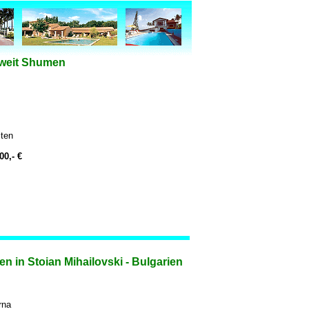
nweit Shumen
iten
0,- €
 in Stoian Mihailovski - Bulgarien
rna