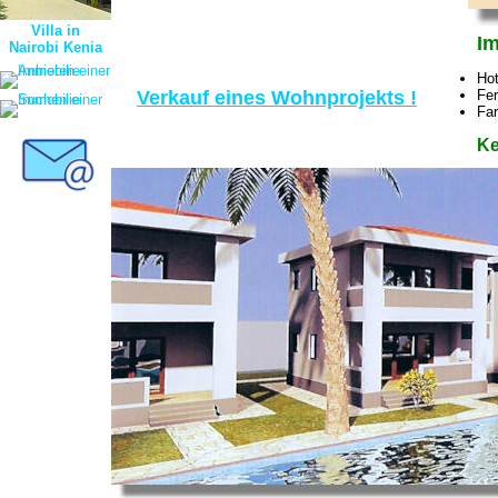
Villa in
Im
Nairobi Kenia
Hot
Verkauf eines Wohnprojekts !
Fer
Fa
Ke