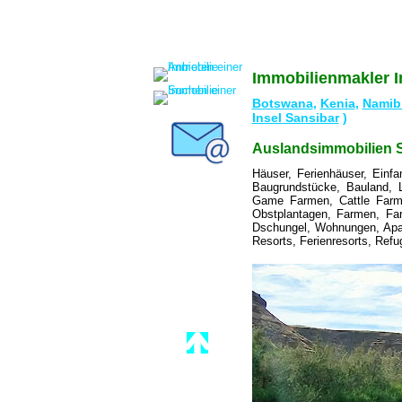
Immobilienmakler I
Botswana
,
Kenia
,
Namib
Insel Sansibar
)
Auslandsimmobilien S
Häuser, Ferienhäuser, Einf
Baugrundstücke, Bauland, L
Game Farmen, Cattle Farme
Obstplantagen, Farmen, Farm
Dschungel, Wohnungen, Apar
Resorts, Ferienresorts, Refug