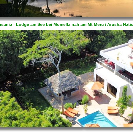
ansania - Lodge am See bei Momella nah am Mt Meru / Arusha Nati