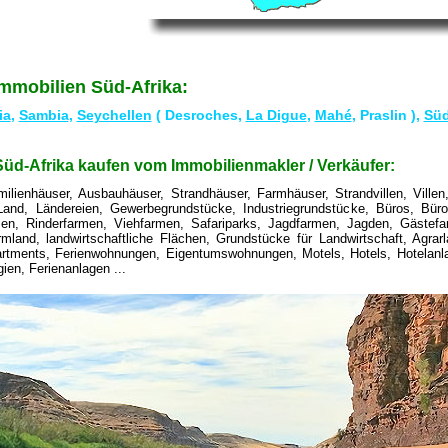
mmobilien Süd-Afrika:
ia
,
Sambia
,
Seychellen
( Desroches,
La Digue
,
Mahé
, Praslin ),
Süd
üd-Afrika kaufen vom Immobilienmakler / Verkäufer:
amilienhäuser, Ausbauhäuser, Strandhäuser, Farmhäuser, Strandvillen, Vill
and, Ländereien, Gewerbegrundstücke, Industriegrundstücke, Büros, Büro
n, Rinderfarmen, Viehfarmen, Safariparks, Jagdfarmen, Jagden, Gästefa
land, landwirtschaftliche Flächen, Grundstücke für Landwirtschaft, Agrarl
tments, Ferienwohnungen, Eigentumswohnungen, Motels, Hotels, Hotelanlag
ien, Ferienanlagen ...