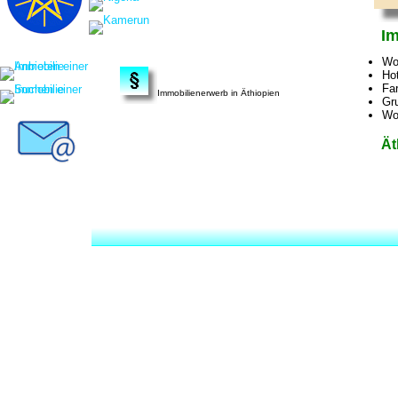
Im
Wo
Ho
Fa
Immobilienerwerb in Äthiopien
Gr
Wo
Ät