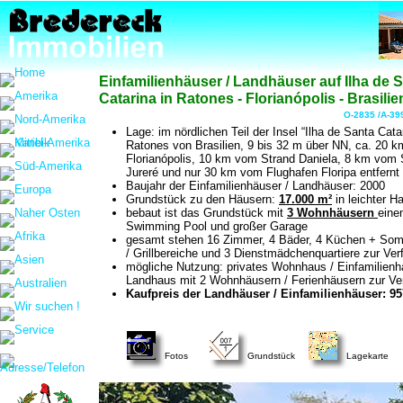
Einfamilienhäuser / Landhäuser auf Ilha de 
Catarina in Ratones - Florianópolis - Brasilie
O-2835 /A-39
Lage: im nördlichen Teil der Insel “Ilha de Santa Catar
Ratones von Brasilien, 9 bis 32 m über NN, ca. 20 k
Florianópolis, 10 km vom Strand Daniela, 8 km vom 
Jureré und nur 30 km vom Flughafen Floripa entfernt
Baujahr der Einfamilienhäuser / Landhäuser: 2000
Grundstück zu den Häusern:
17.000 m²
in leichter H
bebaut ist das Grundstück mit
3 Wohnhäusern
eine
Swimming Pool und großer Garage
gesamt stehen 16 Zimmer, 4 Bäder, 4 Küchen + So
/ Grillbereiche und 3 Dienstmädchenquartiere zur Ve
mögliche Nutzung: privates Wohnhaus / Einfamilienh
Landhaus mit 2 Wohnhäusern / Ferienhäusern zur Ve
Kaufpreis der Landhäuser / Einfamilienhäuser: 957
Fotos
Grundstück
Lagekarte